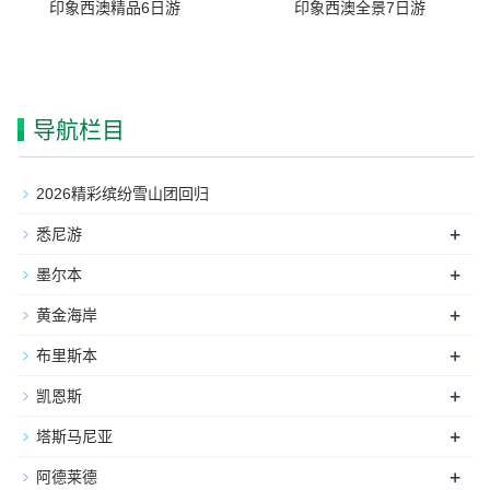
印象西澳精品6日游
印象西澳全景7日游
导航栏目
2026精彩缤纷雪山团回归
+
悉尼游
+
墨尔本
+
黄金海岸
+
布里斯本
+
凯恩斯
+
塔斯马尼亚
+
阿德莱德