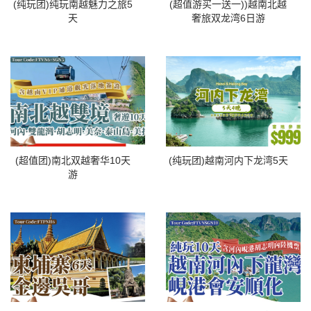
(纯玩团)纯玩南越魅力之旅5
(超值游买一送一))越南北越
天
奢旅双龙湾6日游
(超值团)南北双越奢华10天
(纯玩团)越南河内下龙湾5天
游