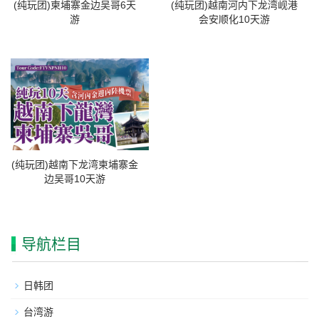
(纯玩团)柬埔寨金边吴哥6天
(纯玩团)越南河内下龙湾岘港
游
会安顺化10天游
(纯玩团)越南下龙湾柬埔寨金
边吴哥10天游
导航栏目
日韩团
台湾游