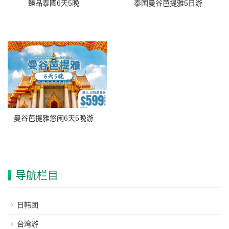
臻品泰國6天5晚
泰国曼谷芭提雅5日游
曼谷芭提雅悠闲6天5晚游
导航栏目
日韩团
台湾游