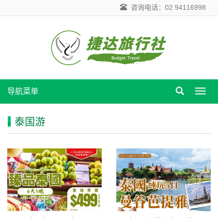
咨询电话：02 94116998
导航菜单
导
航
菜
泰国游
单